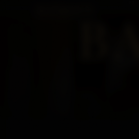
PÅ
B
SUNDBYBERG · STOCKHOLM