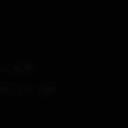
a och
ätter på