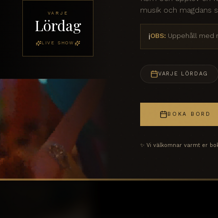
musik och magdans so
VARJE
Lördag
OBS:
Uppehåll med m
ℹ️
LIVE SHOW
VARJE LÖRDAG
BOKA BORD
✨ Vi välkomnar varmt er bokn