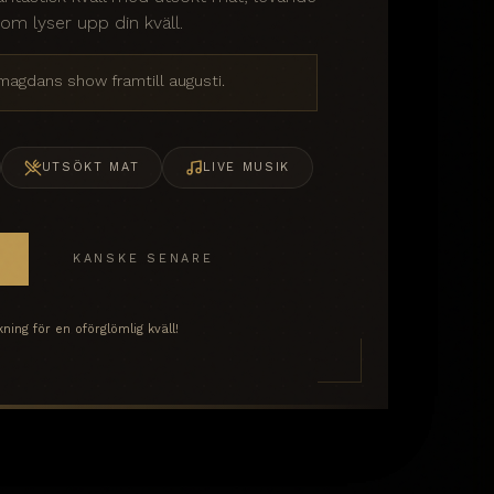
m lyser upp din kväll.
agdans show framtill augusti.
UTSÖKT MAT
LIVE MUSIK
KANSKE SENARE
ing för en oförglömlig kväll!