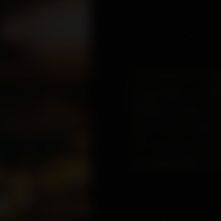
VÅR HISTORIA
Vi hämtar ins
fenisiska sta
bilfärd från 
med dess hist
ett matmecka
smakupplevel