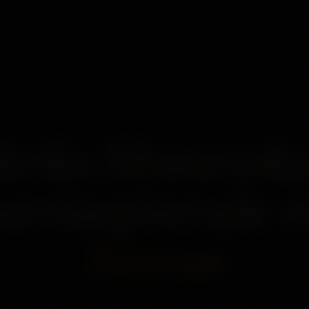
01
OM OSS
rika libanesisk
vsinspirerade r
Batroun