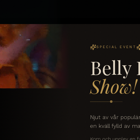
SPECIAL EVENT
Belly
Show!
Njut av vår popul
en kväll fylld av m
Kom och upplev en fa