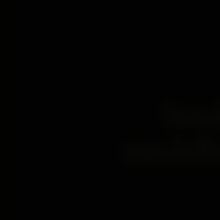
Smak
medelha