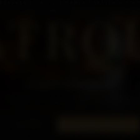
 BRASSERIE LA VIE'S GAMLA LOKALER HITTAR
ATRO
OM OSS
LUNCH
À LA CARTE
MENYER
KONTAKTA OSS
en smakrik restaurang
som tar er på en resa till Libanon och hela Medelhavet.
SCROLLA
AVSMAKNINGSMENYER
À LA CARTE