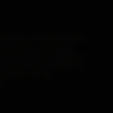
pirationen från den gamla
den Batroun, en timmas
Libanons huvudstad Beirut,
oria från hela medelhavet,
 med en otrolig
se.