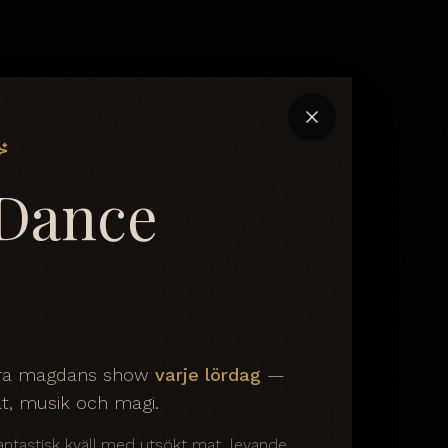
 Dance
ära magdans show
varje lördag
—
at, musik och magi.
ntastisk kväll med utsökt mat, levande